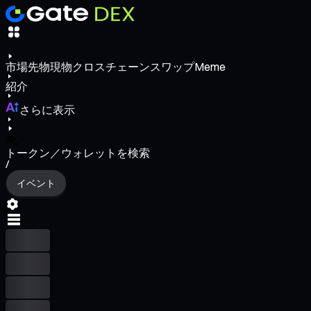
市場
先物
現物
クロスチェーンスワップ
Meme
紹介
さらに表示
トークン／ウォレットを検索
/
イベント