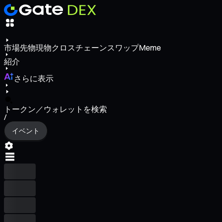
市場
先物
現物
クロスチェーンスワップ
Meme
紹介
さらに表示
トークン／ウォレットを検索
/
イベント