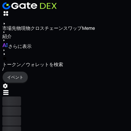
市場
先物
現物
クロスチェーンスワップ
Meme
紹介
さらに表示
トークン／ウォレットを検索
/
イベント