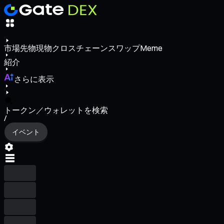
市場
先物
現物
クロスチェーンスワップ
Meme
紹介
さらに表示
トークン／ウォレットを検索
/
イベント