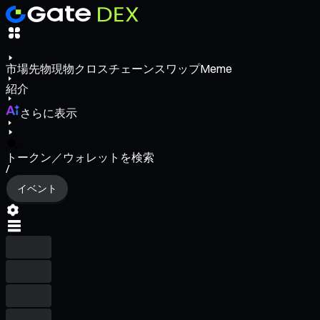
市場
先物
現物
クロスチェーンスワップ
Meme
紹介
さらに表示
トークン／ウォレットを検索
/
イベント