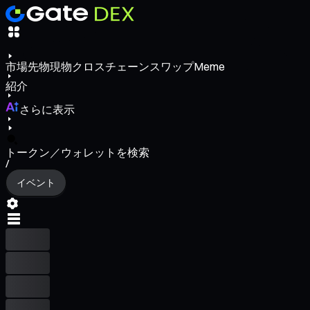
市場
先物
現物
クロスチェーンスワップ
Meme
紹介
さらに表示
トークン／ウォレットを検索
/
イベント