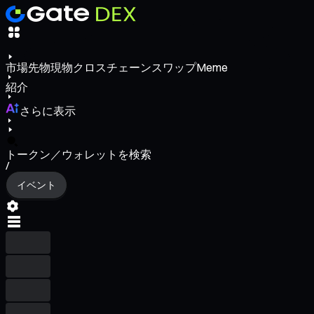
市場
先物
現物
クロスチェーンスワップ
Meme
紹介
さらに表示
トークン／ウォレットを検索
/
イベント