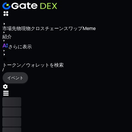
市場
先物
現物
クロスチェーンスワップ
Meme
紹介
さらに表示
トークン／ウォレットを検索
/
イベント