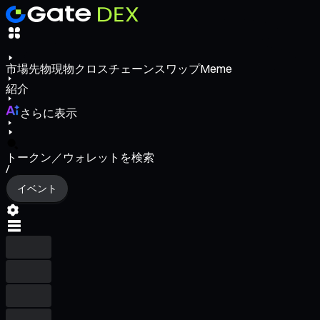
市場
先物
現物
クロスチェーンスワップ
Meme
紹介
さらに表示
トークン／ウォレットを検索
/
イベント