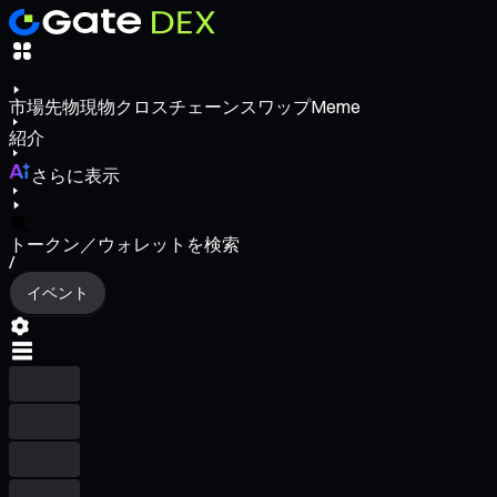
市場
先物
現物
クロスチェーンスワップ
Meme
紹介
さらに表示
トークン／ウォレットを検索
/
イベント