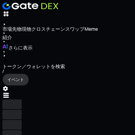
市場
先物
現物
クロスチェーンスワップ
Meme
紹介
さらに表示
トークン／ウォレットを検索
/
イベント