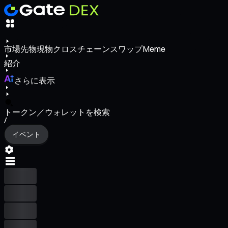
市場
先物
現物
クロスチェーンスワップ
Meme
紹介
さらに表示
トークン／ウォレットを検索
/
イベント