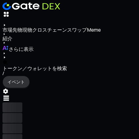
市場
先物
現物
クロスチェーンスワップ
Meme
紹介
さらに表示
トークン／ウォレットを検索
/
イベント