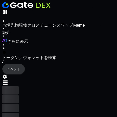
市場
先物
現物
クロスチェーンスワップ
Meme
紹介
さらに表示
トークン／ウォレットを検索
/
イベント