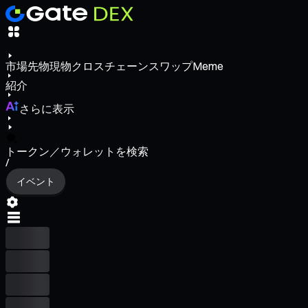
市場
先物
現物
クロスチェーンスワップ
Meme
紹介
さらに表示
トークン／ウォレットを検索
/
イベント