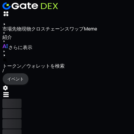
市場
先物
現物
クロスチェーンスワップ
Meme
紹介
さらに表示
トークン／ウォレットを検索
/
イベント