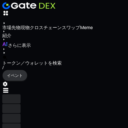
市場
先物
現物
クロスチェーンスワップ
Meme
紹介
さらに表示
トークン／ウォレットを検索
/
イベント