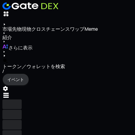
市場
先物
現物
クロスチェーンスワップ
Meme
紹介
さらに表示
トークン／ウォレットを検索
/
イベント