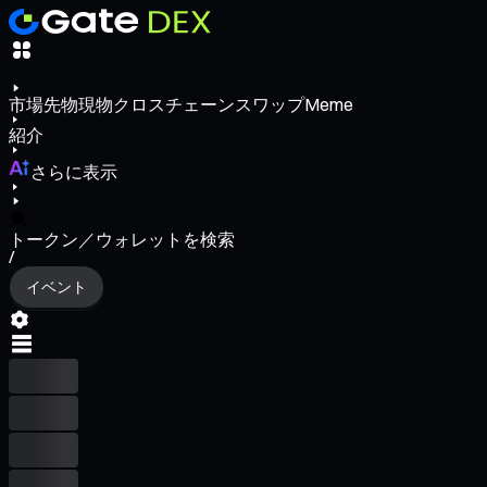
市場
先物
現物
クロスチェーンスワップ
Meme
紹介
さらに表示
トークン／ウォレットを検索
/
イベント