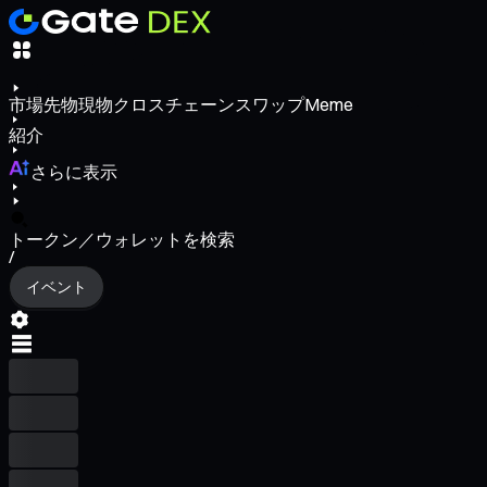
市場
先物
現物
クロスチェーンスワップ
Meme
紹介
さらに表示
トークン／ウォレットを検索
/
イベント