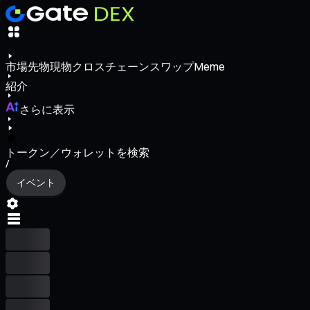
市場
先物
現物
クロスチェーンスワップ
Meme
紹介
さらに表示
トークン／ウォレットを検索
/
イベント