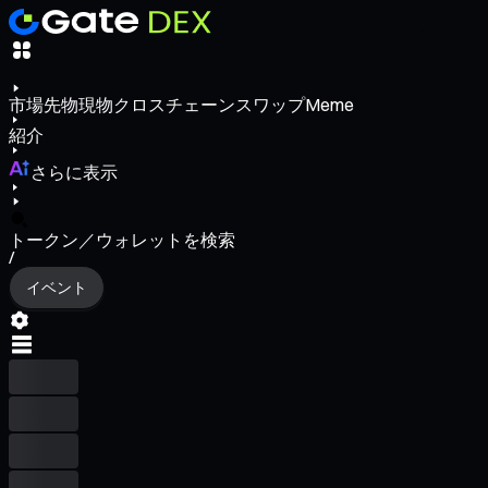
市場
先物
現物
クロスチェーンスワップ
Meme
紹介
さらに表示
トークン／ウォレットを検索
/
イベント