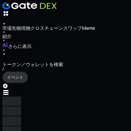
市場
先物
現物
クロスチェーンスワップ
Meme
紹介
さらに表示
トークン／ウォレットを検索
/
イベント