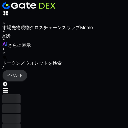
市場
先物
現物
クロスチェーンスワップ
Meme
紹介
さらに表示
トークン／ウォレットを検索
/
イベント