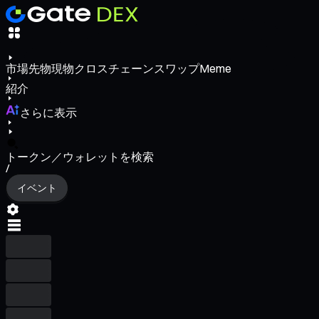
市場
先物
現物
クロスチェーンスワップ
Meme
紹介
さらに表示
トークン／ウォレットを検索
/
イベント