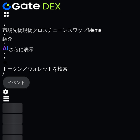
市場
先物
現物
クロスチェーンスワップ
Meme
紹介
さらに表示
トークン／ウォレットを検索
/
イベント