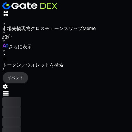
市場
先物
現物
クロスチェーンスワップ
Meme
紹介
さらに表示
トークン／ウォレットを検索
/
イベント