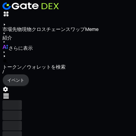
市場
先物
現物
クロスチェーンスワップ
Meme
紹介
さらに表示
トークン／ウォレットを検索
/
イベント