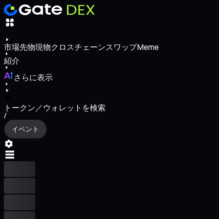
市場
先物
現物
クロスチェーンスワップ
Meme
紹介
さらに表示
トークン／ウォレットを検索
/
イベント