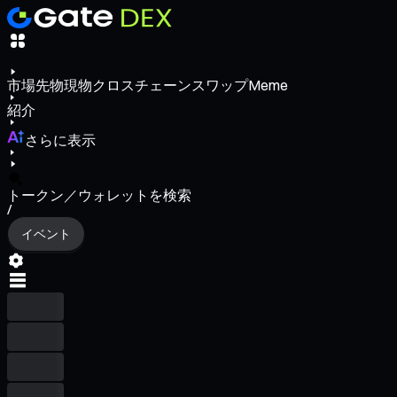
市場
先物
現物
クロスチェーンスワップ
Meme
紹介
さらに表示
トークン／ウォレットを検索
/
イベント