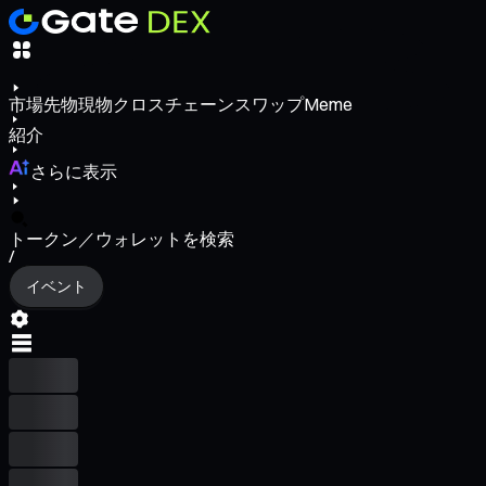
市場
先物
現物
クロスチェーンスワップ
Meme
紹介
さらに表示
トークン／ウォレットを検索
/
イベント