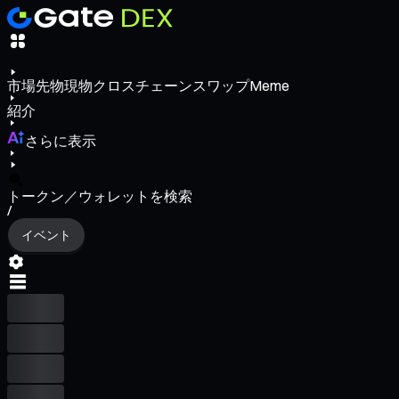
市場
先物
現物
クロスチェーンスワップ
Meme
紹介
さらに表示
トークン／ウォレットを検索
/
イベント