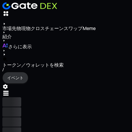
市場
先物
現物
クロスチェーンスワップ
Meme
紹介
さらに表示
トークン／ウォレットを検索
/
イベント