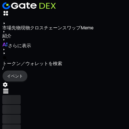
市場
先物
現物
クロスチェーンスワップ
Meme
紹介
さらに表示
トークン／ウォレットを検索
/
イベント