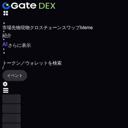
市場
先物
現物
クロスチェーンスワップ
Meme
紹介
さらに表示
トークン／ウォレットを検索
/
イベント