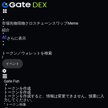
市場
先物
現物
クロスチェーンスワップ
Meme
紹介
さらに表示
トークン／ウォレットを検索
/
イベント
Gate Fun
トークンを作成
トークンを作成
トークンを作成すると、情報は変更できません。慎重に入
力してください。
*
トークン画像