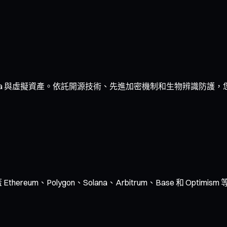
a 與虛擬資產。依託開源技術、先進加密機制和生物辨識防護，您
ereum、Polygon、Solana、Arbitrum、Base 和 O