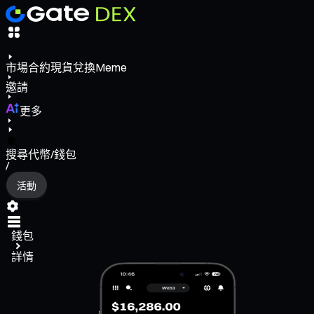
市場
合約
現貨
兌換
Meme
邀請
更多
搜尋代幣/錢包
/
活動
錢包
詳情