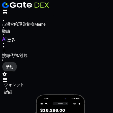
市場
合約
現貨
兌換
Meme
邀請
更多
搜尋代幣/錢包
/
活動
ウォレット
詳細