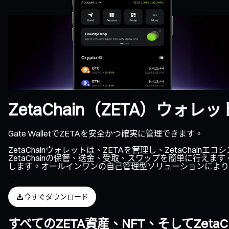
ZetaChain（ZETA）ウォレッ
Gate WalletでZETAを安全かつ確実に管理できます。
ZetaChainウォレットは、ZETAを管理し、ZetaC
ZetaChainの保管、送金、受取、スワップを簡単に行えま
します。オールインワンの自己管理型ソリューションにより、Z
今すぐダウンロード
すべてのZETA資産、NFT、そしてZet