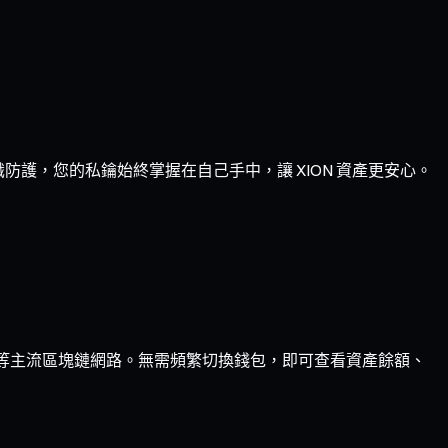
識防護，您的私鑰始終掌握在自己手中，讓 XION 資產更安心。
Optimism 等主流區塊鏈網路。無需頻繁切換錢包，即可查看資產餘額、