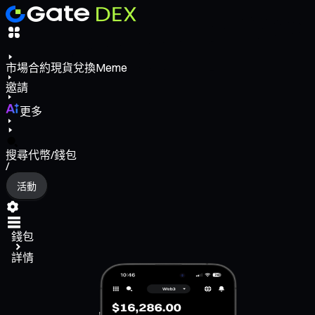
市場
合約
現貨
兌換
Meme
邀請
更多
搜尋代幣/錢包
/
活動
錢包
詳情