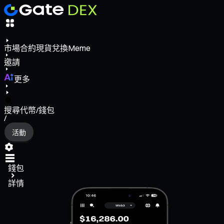
市場
合約
現貨
兌換
Meme
邀請
更多
搜尋代幣/錢包
/
活動
錢包
詳情