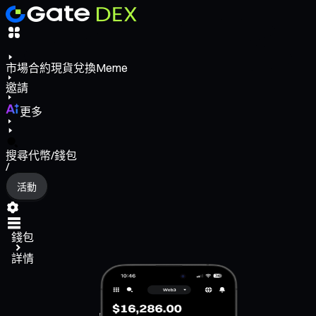
市場
合約
現貨
兌換
Meme
邀請
更多
搜尋代幣/錢包
/
活動
錢包
詳情