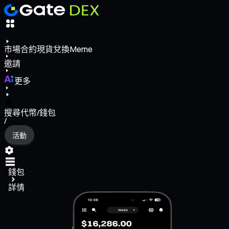
市場
合約
現貨
兌換
Meme
邀請
更多
搜尋代幣/錢包
/
活動
錢包
詳情