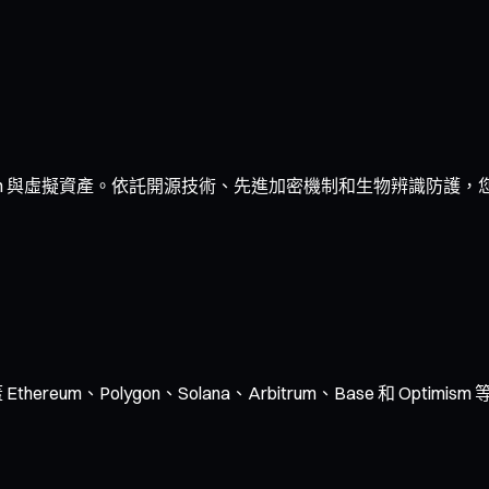
n 與虛擬資產。依託開源技術、先進加密機制和生物辨識防護，您
ereum、Polygon、Solana、Arbitrum、Base 和 O