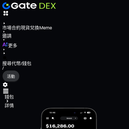
市場
合約
現貨
兌換
Meme
邀請
更多
搜尋代幣/錢包
/
活動
錢包
詳情