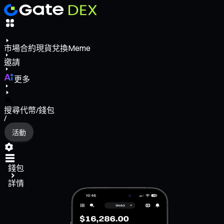
市場
合約
現貨
兌換
Meme
邀請
更多
搜尋代幣/錢包
/
活動
錢包
詳情