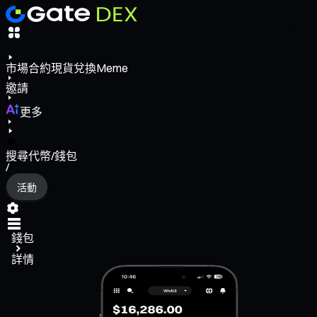
市場
合約
現貨
兌換
Meme
邀請
更多
搜尋代幣/錢包
/
活動
錢包
詳情