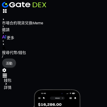
市場
合約
現貨
兌換
Meme
邀請
更多
搜尋代幣/錢包
/
活動
錢包
詳情