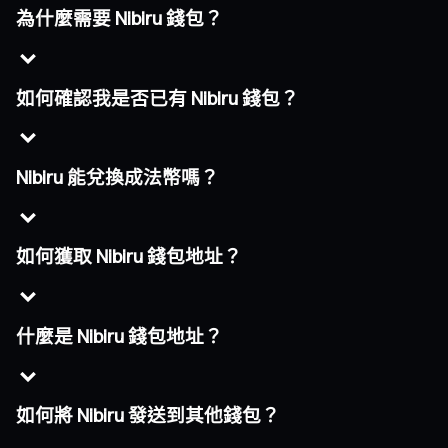
為什麼需要 Nibiru 錢包？
如何確認我是否已有 Nibiru 錢包？
Nibiru 能兌換成法幣嗎？
如何獲取 Nibiru 錢包地址？
什麼是 Nibiru 錢包地址？
如何將 Nibiru 發送到其他錢包？