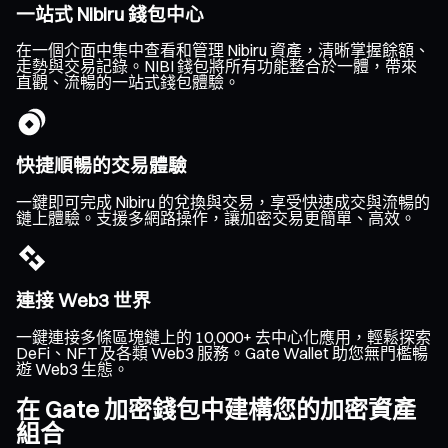
一站式 Nibiru 錢包中心
在一個介面中集中查看和管理 Nibiru 資產，清晰掌握餘額、
走勢與交易記錄。NIBI 錢包將所有功能整合於一體，帶來
直觀、流暢的一站式錢包體驗。
快捷順暢的交易體驗
一鍵即可完成 Nibiru 的兌換與交易，享受快速成交與流暢的
鏈上體驗。支援多網路操作，讓加密交易更簡單、高效。
連接 Web3 世界
一鍵連接多條區塊鏈上的 10,000+ 去中心化應用，輕鬆探索
DeFi、NFT 及各類 Web3 服務。Gate Wallet 助您無門檻暢
遊 Web3 生態。
在 Gate 加密錢包中建構您的加密資產
組合