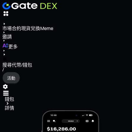
市場
合約
現貨
兌換
Meme
邀請
更多
搜尋代幣/錢包
/
活動
錢包
詳情