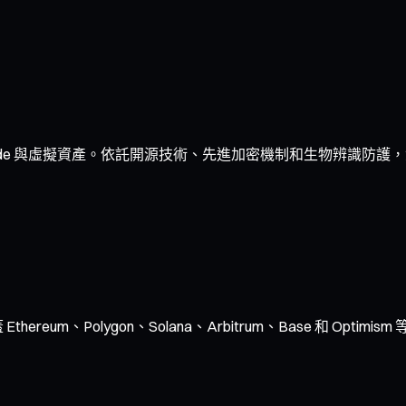
de 與虛擬資產。依託開源技術、先進加密機制和生物辨識防護，您
ereum、Polygon、Solana、Arbitrum、Base 和 O