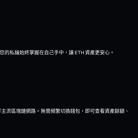
的私鑰始終掌握在自己手中，讓 ETH 資產更安心。
ptimism 等主流區塊鏈網路。無需頻繁切換錢包，即可查看資產餘額、