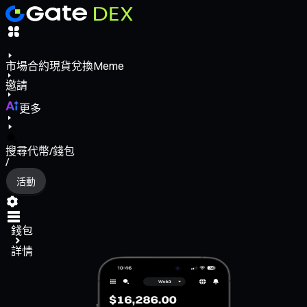
市場
合約
現貨
兌換
Meme
邀請
更多
搜尋代幣/錢包
/
活動
錢包
詳情