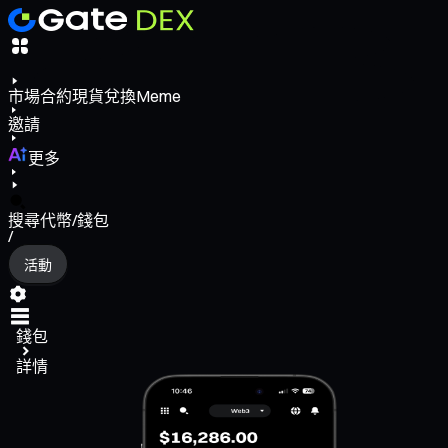
市場
合約
現貨
兌換
Meme
邀請
更多
搜尋代幣/錢包
/
活動
錢包
詳情