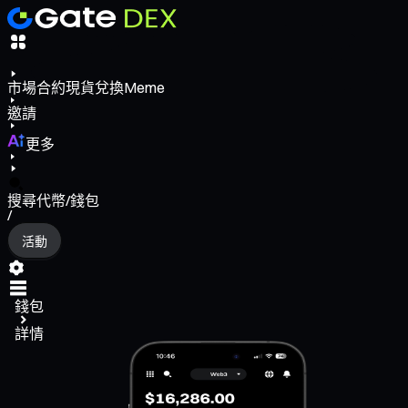
市場
合約
現貨
兌換
Meme
邀請
更多
搜尋代幣/錢包
/
活動
錢包
詳情